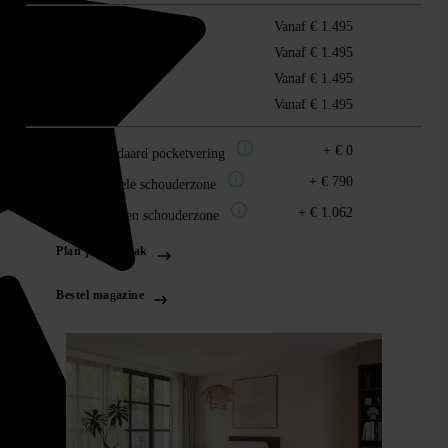
80x200
Vanaf € 1.495
90x200
Vanaf € 1.495
100x200
Vanaf € 1.495
120x200
Vanaf € 1.495
+ € 0
Type 1: Standaard pocketvering
+ € 790
Type 2: Soepele schouderzone
+ € 1.062
Type 3: Heup en schouderzone
Plan je afspraak
Bestel magazine