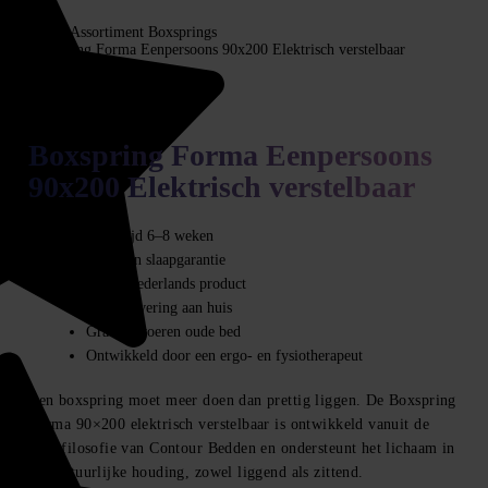
Home
Assortiment
Boxsprings
Boxspring Forma Eenpersoons 90x200 Elektrisch verstelbaar
Boxsprings
Boxspring Forma Eenpersoons
90x200 Elektrisch verstelbaar
Levertijd 6–8 weken
90 dagen slaapgarantie
100% Nederlands product
Gratis levering aan huis
Gratis afvoeren oude bed
Ontwikkeld door een ergo- en fysiotherapeut
Een boxspring moet meer doen dan prettig liggen. De Boxspring
Forma 90×200 elektrisch verstelbaar is ontwikkeld vanuit de
slaapfilosofie van Contour Bedden en ondersteunt het lichaam in
een natuurlijke houding, zowel liggend als zittend.