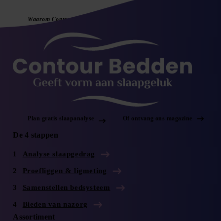
Waarom Contour Bedden
Plan gratis slaapanalyse
Of ontvang ons magazine
De 4 stappen
Analyse slaapgedrag
Proefliggen & ligmeting
Samenstellen bedsysteem
Bieden van nazorg
Assortiment