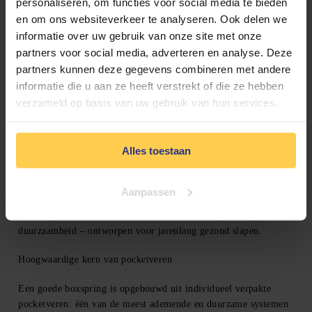
personaliseren, om functies voor social media te bieden
Meer ontspanning in iedere houding
en om ons websiteverkeer te analyseren. Ook delen we
informatie over uw gebruik van onze site met onze
Volledig op maat samen te stellen
partners voor social media, adverteren en analyse. Deze
Uitvoering
90×200 cm (eenpersoons)
partners kunnen deze gegevens combineren met andere
Elektrisch verstelbaar met
rug- en voetverstelling
informatie die u aan ze heeft verstrekt of die ze hebben
Bediening via
draadloze afstandsbediening
verzameld op basis van uw gebruik van hun services.
Meerdere instaphoogtes
mogelijk
Verrijdbaar en deelbaar
dankzij wielen
Verkrijgbaar in
4 boxspring diktes: 11 cm, 19 cm, 25 cm en
Alles toestaan
30 cm
Keuze uit
500+ stoffen en kleuren
Meer dan
25 modellen hoofdborden
Aanpassen
Een uitgebalanceerde combinatie van comfort, gebruiksgemak en
duurzaamheid – ontworpen voor jarenlang gezond slapen.
Hoogwaardige kern van pocketveren
Een goede boxspring is opgebouwd uit individueel verpakte
pocketveren: één van de meest ademende en duurzame systemen