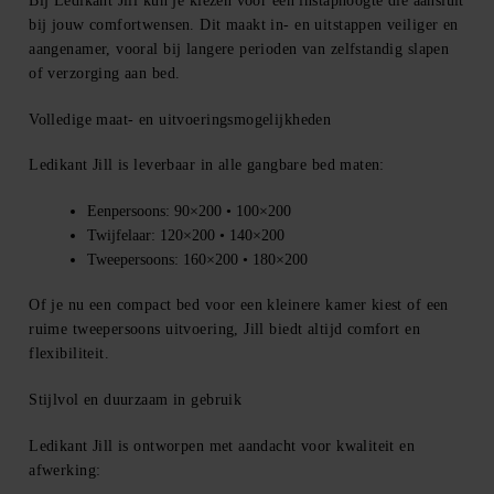
Bij Ledikant Jill kun je kiezen voor een instaphoogte die aansluit
bij jouw comfortwensen. Dit maakt in- en uitstappen veiliger en
aangenamer, vooral bij langere perioden van zelfstandig slapen
of verzorging aan bed.
Volledige maat- en uitvoeringsmogelijkheden
Ledikant Jill is leverbaar in alle gangbare bed maten:
Eenpersoons:
90×200 • 100×200
Twijfelaar:
120×200 • 140×200
Tweepersoons:
160×200 • 180×200
Of je nu een compact bed voor een kleinere kamer kiest of een
ruime tweepersoons uitvoering, Jill biedt altijd comfort en
flexibiliteit.
Stijlvol en duurzaam in gebruik
Ledikant Jill is ontworpen met aandacht voor kwaliteit en
afwerking: