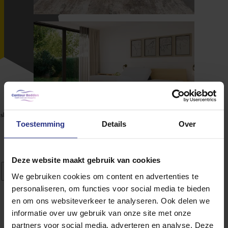
isbank
Contact
Toestemming
Details
Over
Deze website maakt gebruik van cookies
Productinformatie
Specificaties
We gebruiken cookies om content en advertenties te
personaliseren, om functies voor social media te bieden
Deelbaar frame op wielen met rem
en om ons websiteverkeer te analyseren. Ook delen we
informatie over uw gebruik van onze site met onze
Ledikant Jill is uitgerust met een deelbaar frame dat verrijdbaar
partners voor social media, adverteren en analyse. Deze