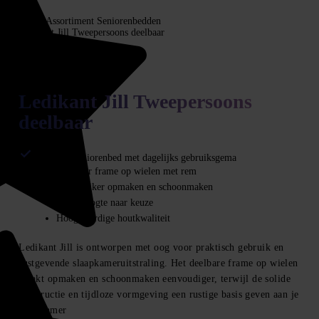
Home
Assortiment
Seniorenbedden
Ledikant Jill Tweepersoons deelbaar
Seniorenbedden
Ledikant Jill Tweepersoons
deelbaar
Deelbaar seniorenbed met dagelijks gebruiksgema
Deelbaar frame op wielen met rem
Makkelijker opmaken en schoonmaken
Instaphoogte naar keuze
Hoogwaardige houtkwaliteit
Ledikant Jill is ontworpen met oog voor praktisch gebruik en
rustgevende slaapkameruitstraling. Het deelbare frame op wielen
maakt opmaken en schoonmaken eenvoudiger, terwijl de solide
constructie en tijdloze vormgeving een rustige basis geven aan je
slaapkamer