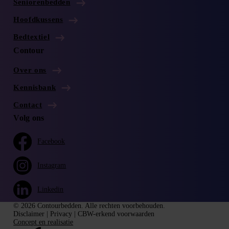
Seniorenbedden
Hoofdkussens
Bedtextiel
Contour
Over ons
Kennisbank
Contact
Volg ons
Facebook
Instagram
Linkedin
© 2026 Contourbedden. Alle rechten voorbehouden.
Disclaimer
|
Privacy
|
CBW-erkend voorwaarden
Concept en realisatie